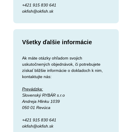
+421 915 830 641
okfish@okfish.sk
Všetky ďalšie informácie
Ak máte otázky ohľadom svojich
uskutočnených objednávok, či potrebujete
získať bližšie informácie o dokladoch k nim,
kontaktujte nás:
Prevádzka:
Slovenský RYBÁR s.r.o
Andreja Hlinku 1039
050 01 Revúca
+421 915 830 641
okfish@okfish.sk