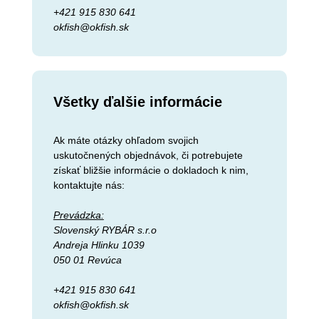
+421 915 830 641
okfish@okfish.sk
Všetky ďalšie informácie
Ak máte otázky ohľadom svojich
uskutočnených objednávok, či potrebujete
získať bližšie informácie o dokladoch k nim,
kontaktujte nás:
Prevádzka:
Slovenský RYBÁR s.r.o
Andreja Hlinku 1039
050 01 Revúca
+421 915 830 641
okfish@okfish.sk