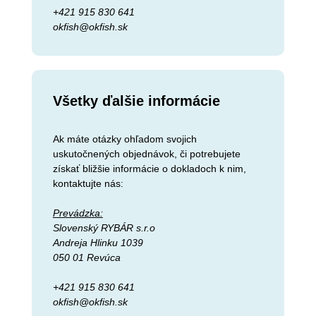
+421 915 830 641
okfish@okfish.sk
Všetky ďalšie informácie
Ak máte otázky ohľadom svojich
uskutočnených objednávok, či potrebujete
získať bližšie informácie o dokladoch k nim,
kontaktujte nás:
Prevádzka:
Slovenský RYBÁR s.r.o
Andreja Hlinku 1039
050 01 Revúca
+421 915 830 641
okfish@okfish.sk