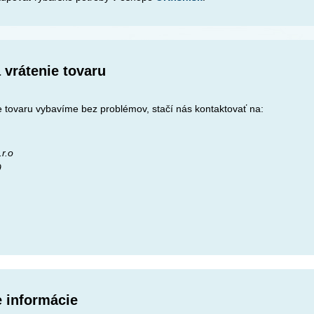
 vrátenie tovaru
 tovaru vybavíme bez problémov, stačí nás kontaktovať na:
r.o
9
e informácie