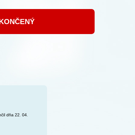
UKONČENÝ
čil dňa 22. 04.