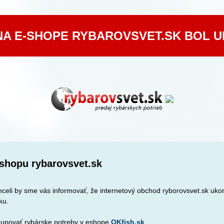
NA E-SHOPE RYBAROVSVET.SK BOL 
shopu rybarovsvet.sk
celi by sme vás informovať, že internetový obchod ryborovsvet.sk ukon
ku.
upovať rybárske potreby v eshope
OKfish.sk
.