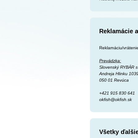
Reklamácie a
Reklamáciu/vrátenie
Prevádzka:
Slovenský RYBÁR s.
Andreja Hlinku 103
050 01 Revúca
+421 915 830 641
okfish@okfish.sk
Všetky ďalši