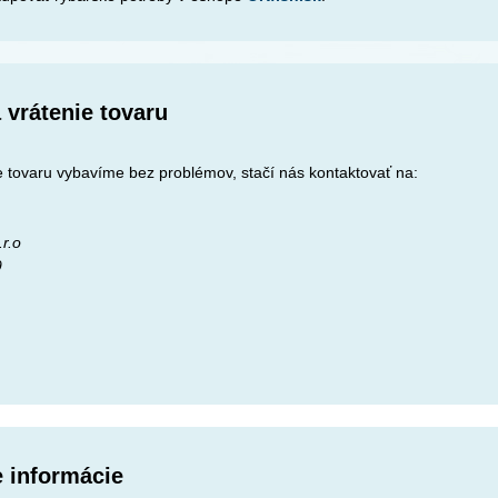
 vrátenie tovaru
 tovaru vybavíme bez problémov, stačí nás kontaktovať na:
r.o
9
e informácie