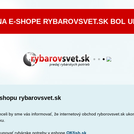
NA E-SHOPE RYBAROVSVET.SK BOL 
shopu rybarovsvet.sk
celi by sme vás informovať, že internetový obchod ryborovsvet.sk ukon
ku.
upovať rybárske potreby v eshope
OKfish.sk
.