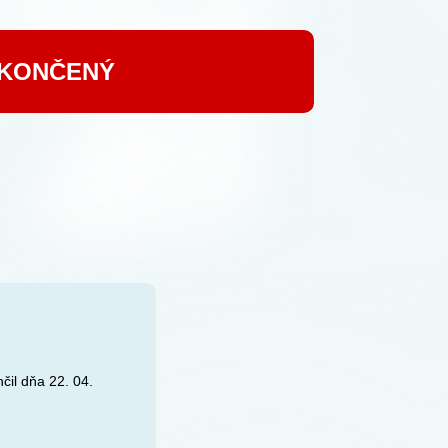
UKONČENÝ
čil dňa 22. 04.