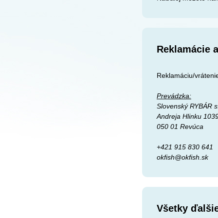
Reklamácie a
Reklamáciu/vrátenie
Prevádzka:
Slovenský RYBÁR s.
Andreja Hlinku 103
050 01 Revúca
+421 915 830 641
okfish@okfish.sk
Všetky ďalši