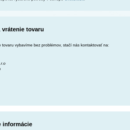
 vrátenie tovaru
 tovaru vybavíme bez problémov, stačí nás kontaktovať na:
r.o
9
e informácie