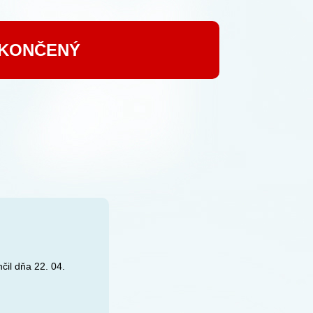
UKONČENÝ
čil dňa 22. 04.