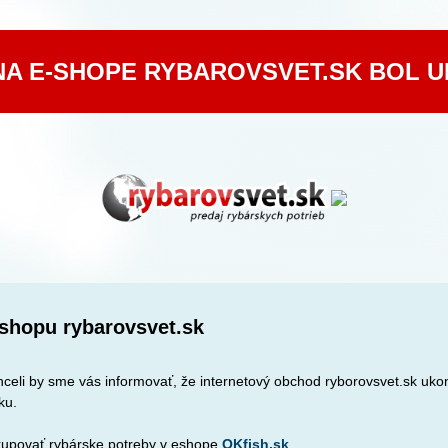
NA E-SHOPE RYBAROVSVET.SK BOL 
shopu rybarovsvet.sk
celi by sme vás informovať, že internetový obchod ryborovsvet.sk ukon
ku.
upovať rybárske potreby v eshope
OKfish.sk
.