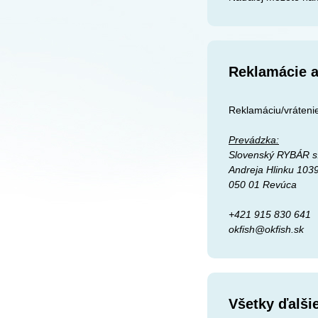
Reklamácie a
Reklamáciu/vrátenie
Prevádzka:
Slovenský RYBÁR s.
Andreja Hlinku 103
050 01 Revúca
+421 915 830 641
okfish@okfish.sk
Všetky ďalši