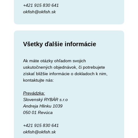
+421 915 830 641
okfish@okfish.sk
Všetky ďalšie informácie
Ak máte otázky ohľadom svojich
uskutočnených objednávok, či potrebujete
získať bližšie informácie o dokladoch k nim,
kontaktujte nás:
Prevádzka:
Slovenský RYBÁR s.r.o
Andreja Hlinku 1039
050 01 Revúca
+421 915 830 641
okfish@okfish.sk