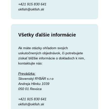
+421 915 830 641
okfish@okfish.sk
Všetky ďalšie informácie
Ak máte otázky ohľadom svojich
uskutočnených objednávok, či potrebujete
získať bližšie informácie o dokladoch k nim,
kontaktujte nás:
Prevádzka:
Slovenský RYBÁR s.r.o
Andreja Hlinku 1039
050 01 Revúca
+421 915 830 641
okfish@okfish.sk