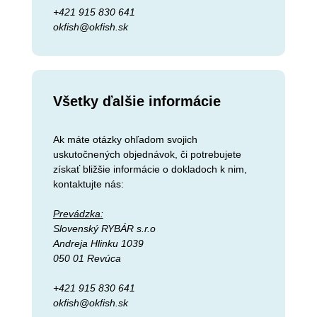
+421 915 830 641
okfish@okfish.sk
Všetky ďalšie informácie
Ak máte otázky ohľadom svojich
uskutočnených objednávok, či potrebujete
získať bližšie informácie o dokladoch k nim,
kontaktujte nás:
Prevádzka:
Slovenský RYBÁR s.r.o
Andreja Hlinku 1039
050 01 Revúca
+421 915 830 641
okfish@okfish.sk