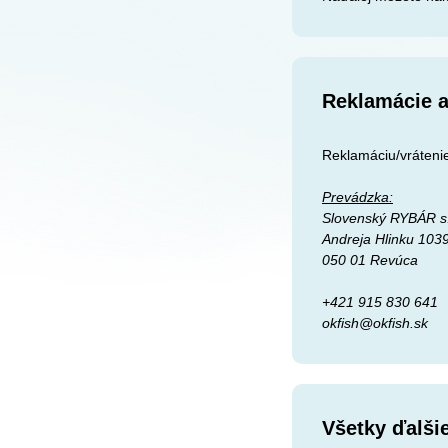
Reklamácie a
Reklamáciu/vrátenie
Prevádzka:
Slovenský RYBÁR s.
Andreja Hlinku 103
050 01 Revúca
+421 915 830 641
okfish@okfish.sk
Všetky ďalši