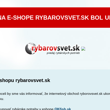
NA E-SHOPE RYBAROVSVET.SK BOL 
shopu rybarovsvet.sk
celi by sme vás informovať, že internetový obchod ryborovsvet.sk ukon
ku.
upovať rybárske potreby v eshope
OKfish.sk
.