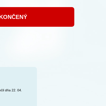
UKONČENÝ
čil dňa 22. 04.