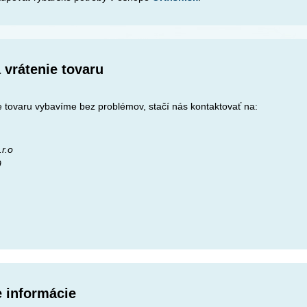
 vrátenie tovaru
 tovaru vybavíme bez problémov, stačí nás kontaktovať na:
r.o
9
e informácie