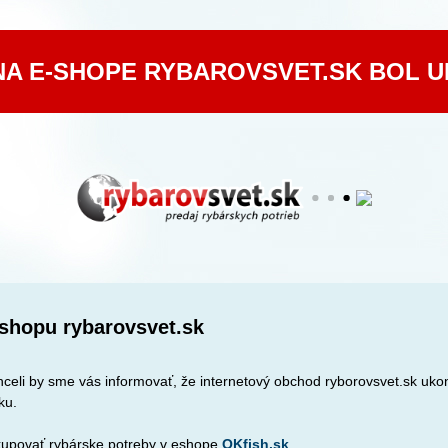
NA E-SHOPE RYBAROVSVET.SK BOL 
shopu rybarovsvet.sk
celi by sme vás informovať, že internetový obchod ryborovsvet.sk ukon
ku.
upovať rybárske potreby v eshope
OKfish.sk
.