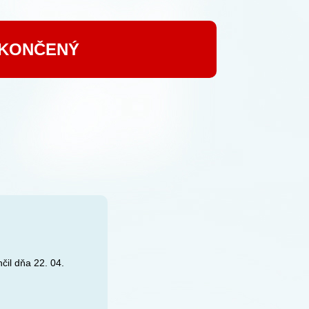
UKONČENÝ
čil dňa 22. 04.