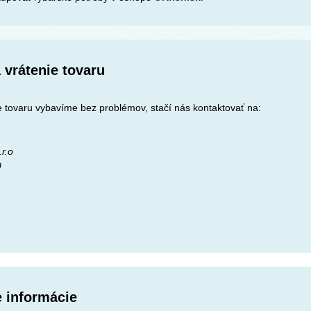
 vrátenie tovaru
 tovaru vybavíme bez problémov, stačí nás kontaktovať na:
r.o
9
e informácie