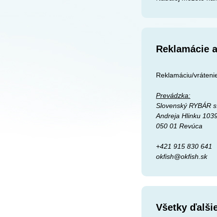
Reklamácie a
Reklamáciu/vrátenie
Prevádzka:
Slovenský RYBÁR s.
Andreja Hlinku 103
050 01 Revúca
+421 915 830 641
okfish@okfish.sk
Všetky ďalši