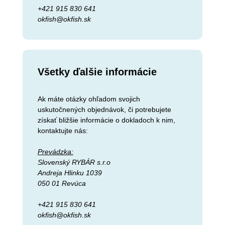
+421 915 830 641
okfish@okfish.sk
Všetky ďalšie informácie
Ak máte otázky ohľadom svojich
uskutočnených objednávok, či potrebujete
získať bližšie informácie o dokladoch k nim,
kontaktujte nás:
Prevádzka:
Slovenský RYBÁR s.r.o
Andreja Hlinku 1039
050 01 Revúca
+421 915 830 641
okfish@okfish.sk