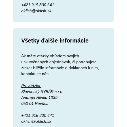
+421 915 830 641
okfish@okfish.sk
Všetky ďalšie informácie
Ak máte otázky ohľadom svojich
uskutočnených objednávok, či potrebujete
získať bližšie informácie o dokladoch k nim,
kontaktujte nás:
Prevádzka:
Slovenský RYBÁR s.r.o
Andreja Hlinku 1039
050 01 Revúca
+421 915 830 641
okfish@okfish.sk