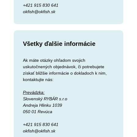
+421 915 830 641
okfish@okfish.sk
Všetky ďalšie informácie
Ak máte otázky ohľadom svojich
uskutočnených objednávok, či potrebujete
získať bližšie informácie o dokladoch k nim,
kontaktujte nás:
Prevádzka:
Slovenský RYBÁR s.r.o
Andreja Hlinku 1039
050 01 Revúca
+421 915 830 641
okfish@okfish.sk