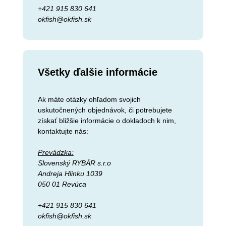
+421 915 830 641
okfish@okfish.sk
Všetky ďalšie informácie
Ak máte otázky ohľadom svojich
uskutočnených objednávok, či potrebujete
získať bližšie informácie o dokladoch k nim,
kontaktujte nás:
Prevádzka:
Slovenský RYBÁR s.r.o
Andreja Hlinku 1039
050 01 Revúca
+421 915 830 641
okfish@okfish.sk