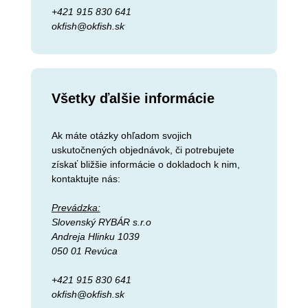
+421 915 830 641
okfish@okfish.sk
Všetky ďalšie informácie
Ak máte otázky ohľadom svojich
uskutočnených objednávok, či potrebujete
získať bližšie informácie o dokladoch k nim,
kontaktujte nás:
Prevádzka:
Slovenský RYBÁR s.r.o
Andreja Hlinku 1039
050 01 Revúca
+421 915 830 641
okfish@okfish.sk